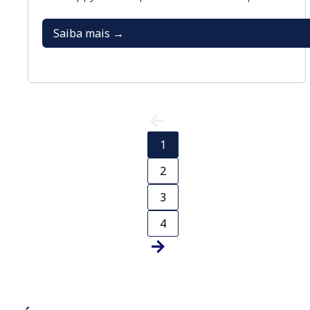
Saiba mais →
1
2
3
4